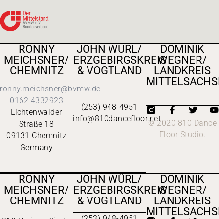
RONNY
JOHN WÜRL/
DOMINIK
MEICHSNER/
ERZGEBIRGSKREIS
WEGNER/
CHEMNITZ
& VOGTLAND
LANDKREIS
MITTELSACHS
ronny.meichsner@bvmw.de
0162 4332923
(253) 948-4951
Lichtenwalder
info@810dancefloor.net
© 2020 810 Dance
Straße 18
Floor Studio.
09131 Chemnitz
Germany
RONNY
JOHN WÜRL/
DOMINIK
MEICHSNER/
ERZGEBIRGSKREIS
WEGNER/
CHEMNITZ
& VOGTLAND
LANDKREIS
MITTELSACHS
(253) 948-4951